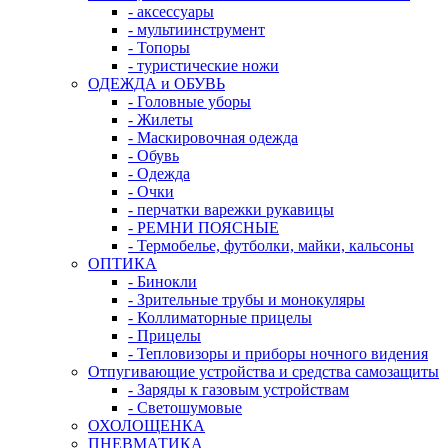
- аксессуары
- мультиинструмент
- Топоры
- туристические ножи
ОДЕЖДА и ОБУВЬ
- Головные уборы
- Жилеты
- Маскировочная одежда
- Обувь
- Одежда
- Очки
- перчатки варежки рукавицы
- РЕМНИ ПОЯСНЫЕ
- Термобелье, футболки, майки, кальсоны
ОПТИКА
- Бинокли
- Зрительные трубы и монокуляры
- Коллиматорные прицелы
- Прицелы
- Тепловизоры и приборы ночного видения
Отпугивающие устройства и средства самозащиты
- Заряды к газовым устройствам
- Светошумовые
ОХОЛОЩЕНКА
ПНЕВМАТИКА