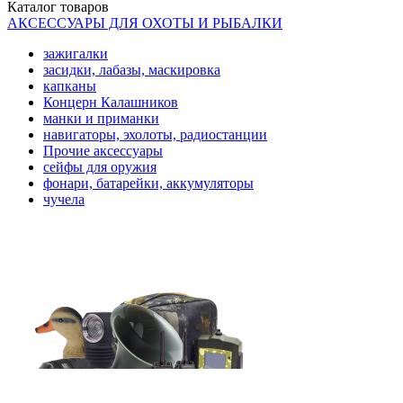
Каталог
товаров
АКСЕССУАРЫ ДЛЯ ОХОТЫ И РЫБАЛКИ
зажигалки
засидки, лабазы, маскировка
капканы
Концерн Калашников
манки и приманки
навигаторы, эхолоты, радиостанции
Прочие аксессуары
сейфы для оружия
фонари, батарейки, аккумуляторы
чучела