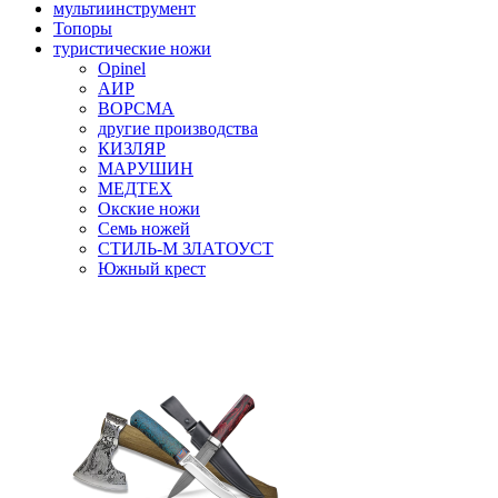
мультиинструмент
Топоры
туристические ножи
Opinel
АИР
ВОРСМА
другие производства
КИЗЛЯР
МАРУШИН
МЕДТЕХ
Окские ножи
Семь ножей
СТИЛЬ-М ЗЛАТОУСТ
Южный крест