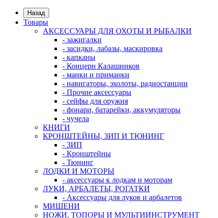
Назад
Товары
АКСЕССУАРЫ ДЛЯ ОХОТЫ И РЫБАЛКИ
- зажигалки
- засидки, лабазы, маскировка
- капканы
- Концерн Калашников
- манки и приманки
- навигаторы, эхолоты, радиостанции
- Прочие аксессуары
- сейфы для оружия
- фонари, батарейки, аккумуляторы
- чучела
КНИГИ
КРОНШТЕЙНЫ, ЗИП И ТЮНИНГ
- ЗИП
- Кронштейны
- Тюнинг
ЛОДКИ И МОТОРЫ
- аксессуары к лодкам и моторам
ЛУКИ, АРБАЛЕТЫ, РОГАТКИ
- Аксессуары для луков и арбалетов
МИШЕНИ
НОЖИ, ТОПОРЫ И МУЛЬТИИНСТРУМЕНТ