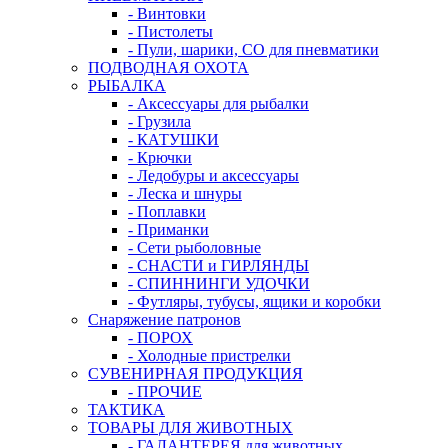
- Винтовки
- Пистолеты
- Пули, шарики, СО для пневматики
ПОДВОДНАЯ ОХОТА
РЫБАЛКА
- Аксессуары для рыбалки
- Грузила
- КАТУШКИ
- Крючки
- Ледобуры и аксессуары
- Леска и шнуры
- Поплавки
- Приманки
- Сети рыболовные
- СНАСТИ и ГИРЛЯНДЫ
- СПИННИНГИ УДОЧКИ
- Футляры, тубусы, ящики и коробки
Снаряжение патронов
- ПОРОХ
- Холодные пристрелки
СУВЕНИРНАЯ ПРОДУКЦИЯ
- ПРОЧИЕ
ТАКТИКА
ТОВАРЫ ДЛЯ ЖИВОТНЫХ
- ГАЛАНТЕРЕЯ для животных