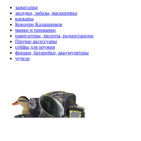
зажигалки
засидки, лабазы, маскировка
капканы
Концерн Калашников
манки и приманки
навигаторы, эхолоты, радиостанции
Прочие аксессуары
сейфы для оружия
фонари, батарейки, аккумуляторы
чучела