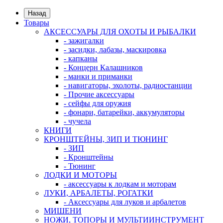
Назад
Товары
АКСЕССУАРЫ ДЛЯ ОХОТЫ И РЫБАЛКИ
- зажигалки
- засидки, лабазы, маскировка
- капканы
- Концерн Калашников
- манки и приманки
- навигаторы, эхолоты, радиостанции
- Прочие аксессуары
- сейфы для оружия
- фонари, батарейки, аккумуляторы
- чучела
КНИГИ
КРОНШТЕЙНЫ, ЗИП И ТЮНИНГ
- ЗИП
- Кронштейны
- Тюнинг
ЛОДКИ И МОТОРЫ
- аксессуары к лодкам и моторам
ЛУКИ, АРБАЛЕТЫ, РОГАТКИ
- Аксессуары для луков и арбалетов
МИШЕНИ
НОЖИ, ТОПОРЫ И МУЛЬТИИНСТРУМЕНТ