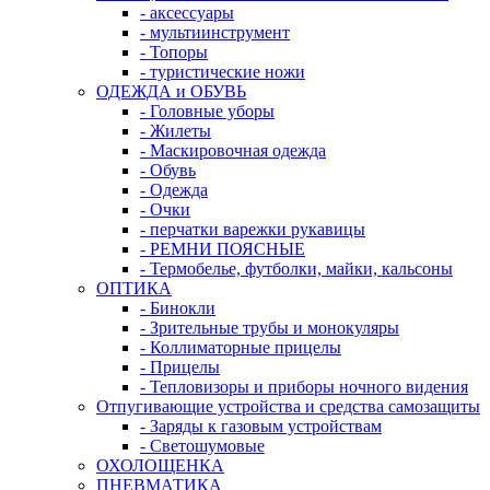
- аксессуары
- мультиинструмент
- Топоры
- туристические ножи
ОДЕЖДА и ОБУВЬ
- Головные уборы
- Жилеты
- Маскировочная одежда
- Обувь
- Одежда
- Очки
- перчатки варежки рукавицы
- РЕМНИ ПОЯСНЫЕ
- Термобелье, футболки, майки, кальсоны
ОПТИКА
- Бинокли
- Зрительные трубы и монокуляры
- Коллиматорные прицелы
- Прицелы
- Тепловизоры и приборы ночного видения
Отпугивающие устройства и средства самозащиты
- Заряды к газовым устройствам
- Светошумовые
ОХОЛОЩЕНКА
ПНЕВМАТИКА