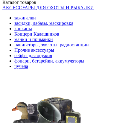
Каталог
товаров
АКСЕССУАРЫ ДЛЯ ОХОТЫ И РЫБАЛКИ
зажигалки
засидки, лабазы, маскировка
капканы
Концерн Калашников
манки и приманки
навигаторы, эхолоты, радиостанции
Прочие аксессуары
сейфы для оружия
фонари, батарейки, аккумуляторы
чучела