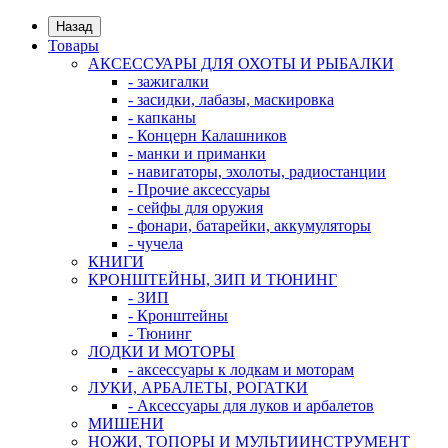
Назад
Товары
АКСЕССУАРЫ ДЛЯ ОХОТЫ И РЫБАЛКИ
- зажигалки
- засидки, лабазы, маскировка
- капканы
- Концерн Калашников
- манки и приманки
- навигаторы, эхолоты, радиостанции
- Прочие аксессуары
- сейфы для оружия
- фонари, батарейки, аккумуляторы
- чучела
КНИГИ
КРОНШТЕЙНЫ, ЗИП И ТЮНИНГ
- ЗИП
- Кронштейны
- Тюнинг
ЛОДКИ И МОТОРЫ
- аксессуары к лодкам и моторам
ЛУКИ, АРБАЛЕТЫ, РОГАТКИ
- Аксессуары для луков и арбалетов
МИШЕНИ
НОЖИ, ТОПОРЫ И МУЛЬТИИНСТРУМЕНТ