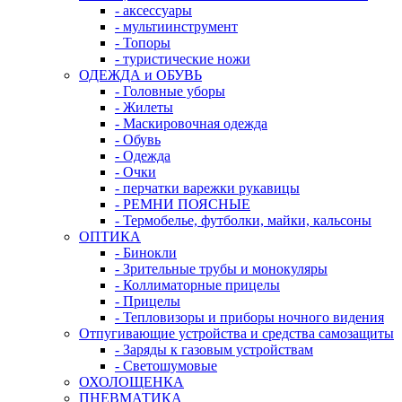
- аксессуары
- мультиинструмент
- Топоры
- туристические ножи
ОДЕЖДА и ОБУВЬ
- Головные уборы
- Жилеты
- Маскировочная одежда
- Обувь
- Одежда
- Очки
- перчатки варежки рукавицы
- РЕМНИ ПОЯСНЫЕ
- Термобелье, футболки, майки, кальсоны
ОПТИКА
- Бинокли
- Зрительные трубы и монокуляры
- Коллиматорные прицелы
- Прицелы
- Тепловизоры и приборы ночного видения
Отпугивающие устройства и средства самозащиты
- Заряды к газовым устройствам
- Светошумовые
ОХОЛОЩЕНКА
ПНЕВМАТИКА