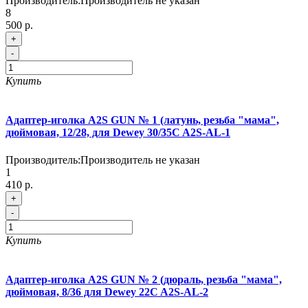
Производитель:
Производитель не указан
8
500 р.
+
-
Купить
Адаптер-иголка A2S GUN № 1 (латунь, резьба "мама",
дюймовая, 12/28, для Dewey 30/35C A2S-AL-1
Производитель:
Производитель не указан
1
410 р.
+
-
Купить
Адаптер-иголка A2S GUN № 2 (дюраль, резьба "мама",
дюймовая, 8/36 для Dewey 22C A2S-AL-2