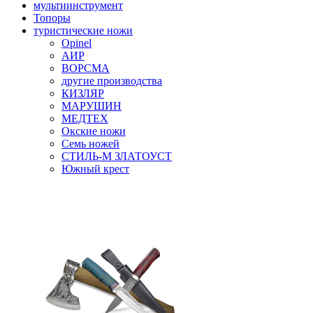
мультиинструмент
Топоры
туристические ножи
Opinel
АИР
ВОРСМА
другие производства
КИЗЛЯР
МАРУШИН
МЕДТЕХ
Окские ножи
Семь ножей
СТИЛЬ-М ЗЛАТОУСТ
Южный крест