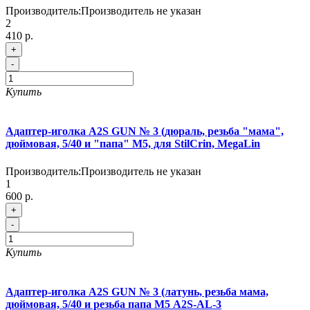
Производитель:
Производитель не указан
2
410 р.
+
-
Купить
Адаптер-иголка A2S GUN № 3 (дюраль, резьба "мама",
дюймовая, 5/40 и "папа" М5, для StilCrin, MegaLin
Производитель:
Производитель не указан
1
600 р.
+
-
Купить
Адаптер-иголка A2S GUN № 3 (латунь, резьба мама,
дюймовая, 5/40 и резьба папа М5 A2S-AL-3