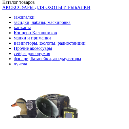
Каталог
товаров
АКСЕССУАРЫ ДЛЯ ОХОТЫ И РЫБАЛКИ
зажигалки
засидки, лабазы, маскировка
капканы
Концерн Калашников
манки и приманки
навигаторы, эхолоты, радиостанции
Прочие аксессуары
сейфы для оружия
фонари, батарейки, аккумуляторы
чучела