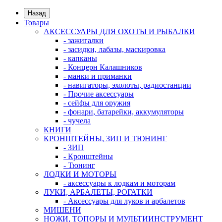
Назад
Товары
АКСЕССУАРЫ ДЛЯ ОХОТЫ И РЫБАЛКИ
- зажигалки
- засидки, лабазы, маскировка
- капканы
- Концерн Калашников
- манки и приманки
- навигаторы, эхолоты, радиостанции
- Прочие аксессуары
- сейфы для оружия
- фонари, батарейки, аккумуляторы
- чучела
КНИГИ
КРОНШТЕЙНЫ, ЗИП И ТЮНИНГ
- ЗИП
- Кронштейны
- Тюнинг
ЛОДКИ И МОТОРЫ
- аксессуары к лодкам и моторам
ЛУКИ, АРБАЛЕТЫ, РОГАТКИ
- Аксессуары для луков и арбалетов
МИШЕНИ
НОЖИ, ТОПОРЫ И МУЛЬТИИНСТРУМЕНТ