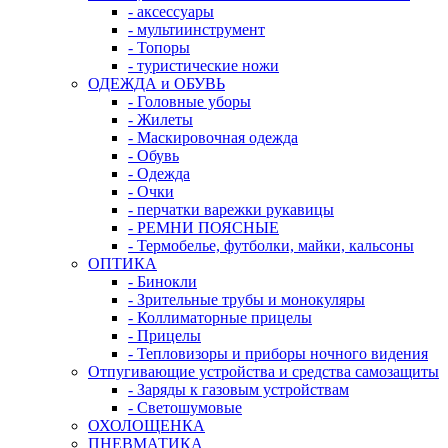
- аксессуары
- мультиинструмент
- Топоры
- туристические ножи
ОДЕЖДА и ОБУВЬ
- Головные уборы
- Жилеты
- Маскировочная одежда
- Обувь
- Одежда
- Очки
- перчатки варежки рукавицы
- РЕМНИ ПОЯСНЫЕ
- Термобелье, футболки, майки, кальсоны
ОПТИКА
- Бинокли
- Зрительные трубы и монокуляры
- Коллиматорные прицелы
- Прицелы
- Тепловизоры и приборы ночного видения
Отпугивающие устройства и средства самозащиты
- Заряды к газовым устройствам
- Светошумовые
ОХОЛОЩЕНКА
ПНЕВМАТИКА