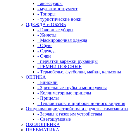
- аксессуары
- мультиинструмент
- Топоры
- туристические ножи
ОДЕЖДА и ОБУВЬ
- Головные уборы
- Жилеты
- Маскировочная одежда
- Обувь
- Одежда
- Очки
- перчатки варежки рукавицы
- РЕМНИ ПОЯСНЫЕ
- Термобелье, футболки, майки, кальсоны
ОПТИКА
- Бинокли
- Зрительные трубы и монокуляры
- Коллиматорные прицелы
- Прицелы
- Тепловизоры и приборы ночного видения
Отпугивающие устройства и средства самозащиты
- Заряды к газовым устройствам
- Светошумовые
ОХОЛОЩЕНКА
ПНЕВМАТИКА