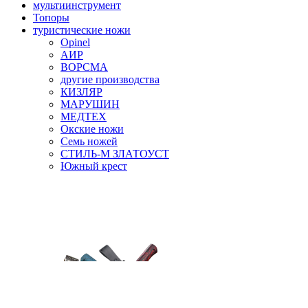
мультиинструмент
Топоры
туристические ножи
Opinel
АИР
ВОРСМА
другие производства
КИЗЛЯР
МАРУШИН
МЕДТЕХ
Окские ножи
Семь ножей
СТИЛЬ-М ЗЛАТОУСТ
Южный крест