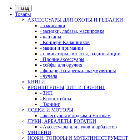
Назад
Товары
АКСЕССУАРЫ ДЛЯ ОХОТЫ И РЫБАЛКИ
- зажигалки
- засидки, лабазы, маскировка
- капканы
- Концерн Калашников
- манки и приманки
- навигаторы, эхолоты, радиостанции
- Прочие аксессуары
- сейфы для оружия
- фонари, батарейки, аккумуляторы
- чучела
КНИГИ
КРОНШТЕЙНЫ, ЗИП И ТЮНИНГ
- ЗИП
- Кронштейны
- Тюнинг
ЛОДКИ И МОТОРЫ
- аксессуары к лодкам и моторам
ЛУКИ, АРБАЛЕТЫ, РОГАТКИ
- Аксессуары для луков и арбалетов
МИШЕНИ
НОЖИ, ТОПОРЫ И МУЛЬТИИНСТРУМЕНТ