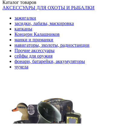
Каталог
товаров
АКСЕССУАРЫ ДЛЯ ОХОТЫ И РЫБАЛКИ
зажигалки
засидки, лабазы, маскировка
капканы
Концерн Калашников
манки и приманки
навигаторы, эхолоты, радиостанции
Прочие аксессуары
сейфы для оружия
фонари, батарейки, аккумуляторы
чучела