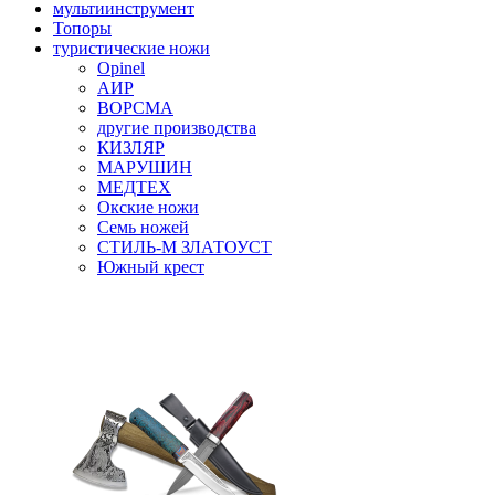
мультиинструмент
Топоры
туристические ножи
Opinel
АИР
ВОРСМА
другие производства
КИЗЛЯР
МАРУШИН
МЕДТЕХ
Окские ножи
Семь ножей
СТИЛЬ-М ЗЛАТОУСТ
Южный крест