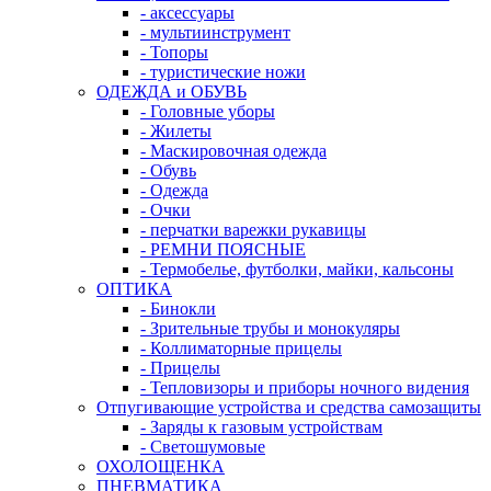
- аксессуары
- мультиинструмент
- Топоры
- туристические ножи
ОДЕЖДА и ОБУВЬ
- Головные уборы
- Жилеты
- Маскировочная одежда
- Обувь
- Одежда
- Очки
- перчатки варежки рукавицы
- РЕМНИ ПОЯСНЫЕ
- Термобелье, футболки, майки, кальсоны
ОПТИКА
- Бинокли
- Зрительные трубы и монокуляры
- Коллиматорные прицелы
- Прицелы
- Тепловизоры и приборы ночного видения
Отпугивающие устройства и средства самозащиты
- Заряды к газовым устройствам
- Светошумовые
ОХОЛОЩЕНКА
ПНЕВМАТИКА