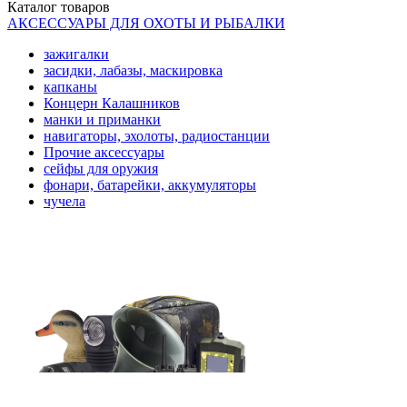
Каталог
товаров
АКСЕССУАРЫ ДЛЯ ОХОТЫ И РЫБАЛКИ
зажигалки
засидки, лабазы, маскировка
капканы
Концерн Калашников
манки и приманки
навигаторы, эхолоты, радиостанции
Прочие аксессуары
сейфы для оружия
фонари, батарейки, аккумуляторы
чучела