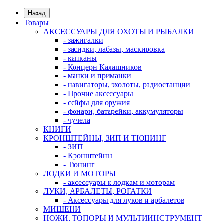
Назад
Товары
АКСЕССУАРЫ ДЛЯ ОХОТЫ И РЫБАЛКИ
- зажигалки
- засидки, лабазы, маскировка
- капканы
- Концерн Калашников
- манки и приманки
- навигаторы, эхолоты, радиостанции
- Прочие аксессуары
- сейфы для оружия
- фонари, батарейки, аккумуляторы
- чучела
КНИГИ
КРОНШТЕЙНЫ, ЗИП И ТЮНИНГ
- ЗИП
- Кронштейны
- Тюнинг
ЛОДКИ И МОТОРЫ
- аксессуары к лодкам и моторам
ЛУКИ, АРБАЛЕТЫ, РОГАТКИ
- Аксессуары для луков и арбалетов
МИШЕНИ
НОЖИ, ТОПОРЫ И МУЛЬТИИНСТРУМЕНТ