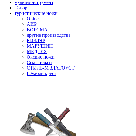
мультиинструмент
Топоры
туристические ножи
Opinel
АИР
ВОРСМА
другие производства
КИЗЛЯР
МАРУШИН
МЕДТЕХ
Окские ножи
Семь ножей
СТИЛЬ-М ЗЛАТОУСТ
Южный крест