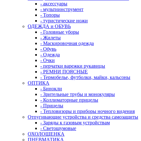
- аксессуары
- мультиинструмент
- Топоры
- туристические ножи
ОДЕЖДА и ОБУВЬ
- Головные уборы
- Жилеты
- Маскировочная одежда
- Обувь
- Одежда
- Очки
- перчатки варежки рукавицы
- РЕМНИ ПОЯСНЫЕ
- Термобелье, футболки, майки, кальсоны
ОПТИКА
- Бинокли
- Зрительные трубы и монокуляры
- Коллиматорные прицелы
- Прицелы
- Тепловизоры и приборы ночного видения
Отпугивающие устройства и средства самозащиты
- Заряды к газовым устройствам
- Светошумовые
ОХОЛОЩЕНКА
ПНЕВМАТИКА