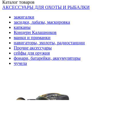
Каталог
товаров
АКСЕССУАРЫ ДЛЯ ОХОТЫ И РЫБАЛКИ
зажигалки
засидки, лабазы, маскировка
капканы
Концерн Калашников
манки и приманки
навигаторы, эхолоты, радиостанции
Прочие аксессуары
сейфы для оружия
фонари, батарейки, аккумуляторы
чучела