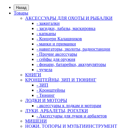
Назад
Товары
АКСЕССУАРЫ ДЛЯ ОХОТЫ И РЫБАЛКИ
- зажигалки
- засидки, лабазы, маскировка
- капканы
- Концерн Калашников
- манки и приманки
- навигаторы, эхолоты, радиостанции
- Прочие аксессуары
- сейфы для оружия
- фонари, батарейки, аккумуляторы
- чучела
КНИГИ
КРОНШТЕЙНЫ, ЗИП И ТЮНИНГ
- ЗИП
- Кронштейны
- Тюнинг
ЛОДКИ И МОТОРЫ
- аксессуары к лодкам и моторам
ЛУКИ, АРБАЛЕТЫ, РОГАТКИ
- Аксессуары для луков и арбалетов
МИШЕНИ
НОЖИ, ТОПОРЫ И МУЛЬТИИНСТРУМЕНТ