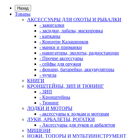
Назад
Товары
АКСЕССУАРЫ ДЛЯ ОХОТЫ И РЫБАЛКИ
- зажигалки
- засидки, лабазы, маскировка
- капканы
- Концерн Калашников
- манки и приманки
- навигаторы, эхолоты, радиостанции
- Прочие аксессуары
- сейфы для оружия
- фонари, батарейки, аккумуляторы
- чучела
КНИГИ
КРОНШТЕЙНЫ, ЗИП И ТЮНИНГ
- ЗИП
- Кронштейны
- Тюнинг
ЛОДКИ И МОТОРЫ
- аксессуары к лодкам и моторам
ЛУКИ, АРБАЛЕТЫ, РОГАТКИ
- Аксессуары для луков и арбалетов
МИШЕНИ
НОЖИ, ТОПОРЫ И МУЛЬТИИНСТРУМЕНТ