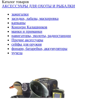
Каталог
товаров
АКСЕССУАРЫ ДЛЯ ОХОТЫ И РЫБАЛКИ
зажигалки
засидки, лабазы, маскировка
капканы
Концерн Калашников
манки и приманки
навигаторы, эхолоты, радиостанции
Прочие аксессуары
сейфы для оружия
фонари, батарейки, аккумуляторы
чучела