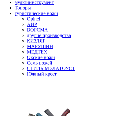
мультиинструмент
Топоры
туристические ножи
Opinel
АИР
ВОРСМА
другие производства
КИЗЛЯР
МАРУШИН
МЕДТЕХ
Окские ножи
Семь ножей
СТИЛЬ-М ЗЛАТОУСТ
Южный крест