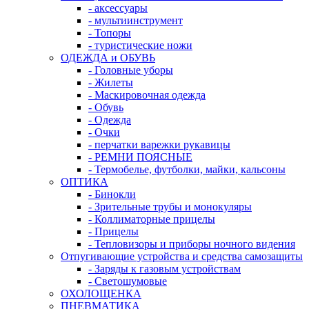
- аксессуары
- мультиинструмент
- Топоры
- туристические ножи
ОДЕЖДА и ОБУВЬ
- Головные уборы
- Жилеты
- Маскировочная одежда
- Обувь
- Одежда
- Очки
- перчатки варежки рукавицы
- РЕМНИ ПОЯСНЫЕ
- Термобелье, футболки, майки, кальсоны
ОПТИКА
- Бинокли
- Зрительные трубы и монокуляры
- Коллиматорные прицелы
- Прицелы
- Тепловизоры и приборы ночного видения
Отпугивающие устройства и средства самозащиты
- Заряды к газовым устройствам
- Светошумовые
ОХОЛОЩЕНКА
ПНЕВМАТИКА