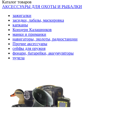
Каталог
товаров
АКСЕССУАРЫ ДЛЯ ОХОТЫ И РЫБАЛКИ
зажигалки
засидки, лабазы, маскировка
капканы
Концерн Калашников
манки и приманки
навигаторы, эхолоты, радиостанции
Прочие аксессуары
сейфы для оружия
фонари, батарейки, аккумуляторы
чучела