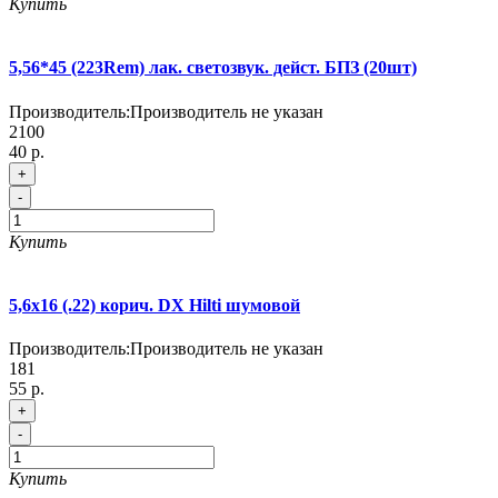
Купить
5,56*45 (223Rem) лак. светозвук. дейст. БПЗ (20шт)
Производитель:
Производитель не указан
2100
40 р.
+
-
Купить
5,6х16 (.22) корич. DX Hilti шумовой
Производитель:
Производитель не указан
181
55 р.
+
-
Купить