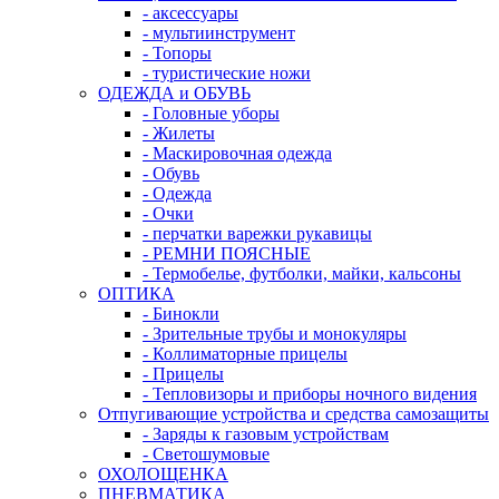
- аксессуары
- мультиинструмент
- Топоры
- туристические ножи
ОДЕЖДА и ОБУВЬ
- Головные уборы
- Жилеты
- Маскировочная одежда
- Обувь
- Одежда
- Очки
- перчатки варежки рукавицы
- РЕМНИ ПОЯСНЫЕ
- Термобелье, футболки, майки, кальсоны
ОПТИКА
- Бинокли
- Зрительные трубы и монокуляры
- Коллиматорные прицелы
- Прицелы
- Тепловизоры и приборы ночного видения
Отпугивающие устройства и средства самозащиты
- Заряды к газовым устройствам
- Светошумовые
ОХОЛОЩЕНКА
ПНЕВМАТИКА