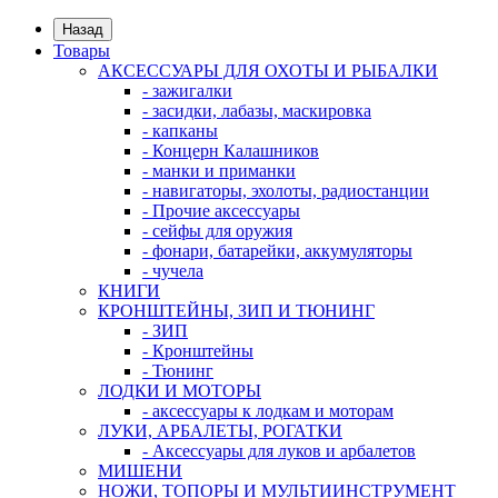
Назад
Товары
АКСЕССУАРЫ ДЛЯ ОХОТЫ И РЫБАЛКИ
- зажигалки
- засидки, лабазы, маскировка
- капканы
- Концерн Калашников
- манки и приманки
- навигаторы, эхолоты, радиостанции
- Прочие аксессуары
- сейфы для оружия
- фонари, батарейки, аккумуляторы
- чучела
КНИГИ
КРОНШТЕЙНЫ, ЗИП И ТЮНИНГ
- ЗИП
- Кронштейны
- Тюнинг
ЛОДКИ И МОТОРЫ
- аксессуары к лодкам и моторам
ЛУКИ, АРБАЛЕТЫ, РОГАТКИ
- Аксессуары для луков и арбалетов
МИШЕНИ
НОЖИ, ТОПОРЫ И МУЛЬТИИНСТРУМЕНТ