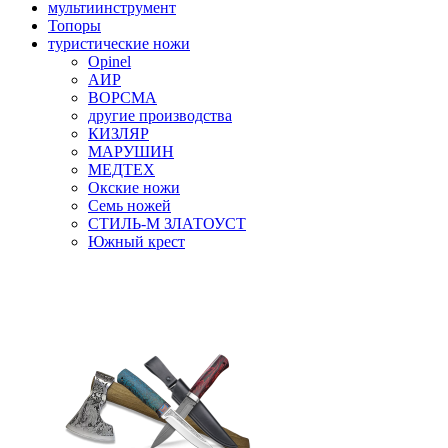
мультиинструмент
Топоры
туристические ножи
Opinel
АИР
ВОРСМА
другие производства
КИЗЛЯР
МАРУШИН
МЕДТЕХ
Окские ножи
Семь ножей
СТИЛЬ-М ЗЛАТОУСТ
Южный крест