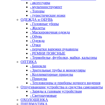
- аксессуары
- мультиинструмент
- Топоры
- туристические ножи
ОДЕЖДА и ОБУВЬ
- Головные уборы
- Жилеты
- Маскировочная одежда
- Обувь
- Одежда
- Очки
- перчатки варежки рукавицы
- РЕМНИ ПОЯСНЫЕ
- Термобелье, футболки, майки, кальсоны
ОПТИКА
- Бинокли
- Зрительные трубы и монокуляры
- Коллиматорные прицелы
- Прицелы
- Тепловизоры и приборы ночного видения
Отпугивающие устройства и средства самозащиты
- Заряды к газовым устройствам
- Светошумовые
ОХОЛОЩЕНКА
ПНЕВМАТИКА