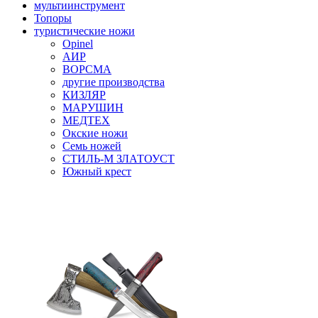
мультиинструмент
Топоры
туристические ножи
Opinel
АИР
ВОРСМА
другие производства
КИЗЛЯР
МАРУШИН
МЕДТЕХ
Окские ножи
Семь ножей
СТИЛЬ-М ЗЛАТОУСТ
Южный крест