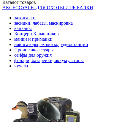
Каталог
товаров
АКСЕССУАРЫ ДЛЯ ОХОТЫ И РЫБАЛКИ
зажигалки
засидки, лабазы, маскировка
капканы
Концерн Калашников
манки и приманки
навигаторы, эхолоты, радиостанции
Прочие аксессуары
сейфы для оружия
фонари, батарейки, аккумуляторы
чучела