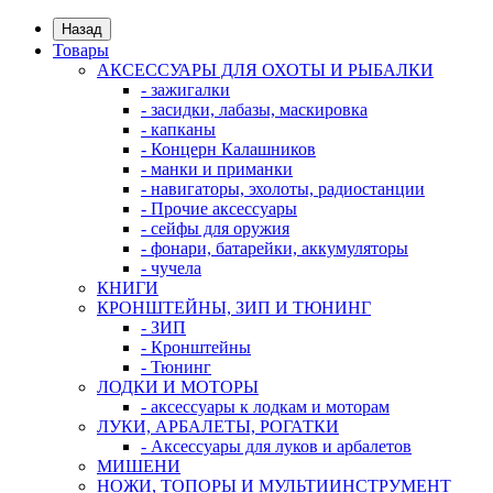
Назад
Товары
АКСЕССУАРЫ ДЛЯ ОХОТЫ И РЫБАЛКИ
- зажигалки
- засидки, лабазы, маскировка
- капканы
- Концерн Калашников
- манки и приманки
- навигаторы, эхолоты, радиостанции
- Прочие аксессуары
- сейфы для оружия
- фонари, батарейки, аккумуляторы
- чучела
КНИГИ
КРОНШТЕЙНЫ, ЗИП И ТЮНИНГ
- ЗИП
- Кронштейны
- Тюнинг
ЛОДКИ И МОТОРЫ
- аксессуары к лодкам и моторам
ЛУКИ, АРБАЛЕТЫ, РОГАТКИ
- Аксессуары для луков и арбалетов
МИШЕНИ
НОЖИ, ТОПОРЫ И МУЛЬТИИНСТРУМЕНТ