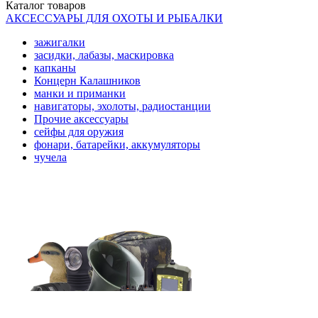
Каталог
товаров
АКСЕССУАРЫ ДЛЯ ОХОТЫ И РЫБАЛКИ
зажигалки
засидки, лабазы, маскировка
капканы
Концерн Калашников
манки и приманки
навигаторы, эхолоты, радиостанции
Прочие аксессуары
сейфы для оружия
фонари, батарейки, аккумуляторы
чучела