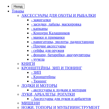
Назад
Товары
АКСЕССУАРЫ ДЛЯ ОХОТЫ И РЫБАЛКИ
- зажигалки
- засидки, лабазы, маскировка
- капканы
- Концерн Калашников
- манки и приманки
- навигаторы, эхолоты, радиостанции
- Прочие аксессуары
- сейфы для оружия
- фонари, батарейки, аккумуляторы
- чучела
КНИГИ
КРОНШТЕЙНЫ, ЗИП И ТЮНИНГ
- ЗИП
- Кронштейны
- Тюнинг
ЛОДКИ И МОТОРЫ
- аксессуары к лодкам и моторам
ЛУКИ, АРБАЛЕТЫ, РОГАТКИ
- Аксессуары для луков и арбалетов
МИШЕНИ
НОЖИ, ТОПОРЫ И МУЛЬТИИНСТРУМЕНТ