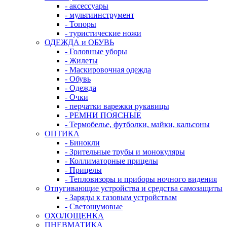
- аксессуары
- мультиинструмент
- Топоры
- туристические ножи
ОДЕЖДА и ОБУВЬ
- Головные уборы
- Жилеты
- Маскировочная одежда
- Обувь
- Одежда
- Очки
- перчатки варежки рукавицы
- РЕМНИ ПОЯСНЫЕ
- Термобелье, футболки, майки, кальсоны
ОПТИКА
- Бинокли
- Зрительные трубы и монокуляры
- Коллиматорные прицелы
- Прицелы
- Тепловизоры и приборы ночного видения
Отпугивающие устройства и средства самозащиты
- Заряды к газовым устройствам
- Светошумовые
ОХОЛОЩЕНКА
ПНЕВМАТИКА