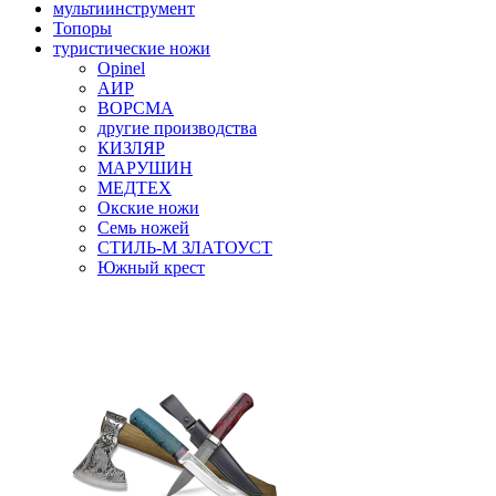
мультиинструмент
Топоры
туристические ножи
Opinel
АИР
ВОРСМА
другие производства
КИЗЛЯР
МАРУШИН
МЕДТЕХ
Окские ножи
Семь ножей
СТИЛЬ-М ЗЛАТОУСТ
Южный крест